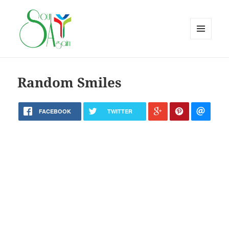
MENU
AND
WIDGETS
Random Smiles
FACEBOOK
TWITTER